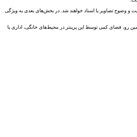
گاه، باعث افزایش عملکرد مفید، سرعت، کیفیت و وضوح تصاویر یا اسناد خواهند شد. در بخش‌های بعدی به ویژگی
(179*347*375 میلی‌متر) است. از همین رو، فضای کمی توسط این پرینتر در محیط‌های خانگی، اداری یا