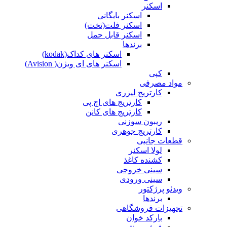
اسکنر
اسکنر بایگانی
اسکنر فلت(تخت)
اسکنر قابل حمل
برندها
اسکنر های کداک(kodak)
اسکنر های ای ویژن( Avision)
کپی
مواد مصرفی
کارتریج لیزری
کارتریج های اچ پی
کارتریج های کانن
ریبون سوزنی
کارتریج جوهری
قطعات جانبی
لولا اسکنر
کشنده کاغذ
سینی خروجی
سینی ورودی
ویدئو پرژکتور
برندها
تجهیزات فروشگاهی
بارکد خوان