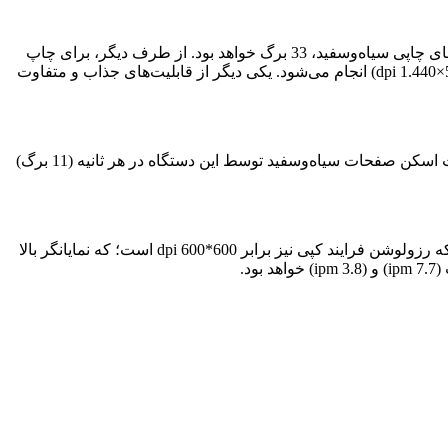
به‌طور مثال، در هر دقیقه، 15 برگ از صفحات یا اسناد رنگی امکان چاپ خواهند داشت؛ درحالی‌که در همین مدت‌زمان (1 دقیقه) تعداد برگه‌های چاپی سیاه‌وسفید، 33 برگ خواهد بود. از طرف دیگر، برای چاپ
عکس (15*10) تمام صفحه، تنها به (69 ثانیه) زمان نیاز خواهید داشت! با توجه به اینکه، فرایند چاپ اسناد باکیفیت، بر اساس رزولوشن (5.760×1.440 dpi) انجام می‌شود. یکی دیگر از قابلیت‌های جذاب و متفاوت
از نوع تخت، همراه با فنّاوری تماس با تصویر (CIS) است. سرعت اسکن صفحات سیاه‌وسفید توسط این دستگاه در هر ثانیه (11 برگ)
عملیات کپی توسط پرینتر چندکاره مدل EcoTank L3210 بدون جوهر، به‌صورت تک‌رو با بزرگنمایی (400-25 درصد) قابل انجام است. ضمن آنکه رزولوشن فرایند کپی نیز برابر 600*600 dpi است؛ که نمایانگر بالا