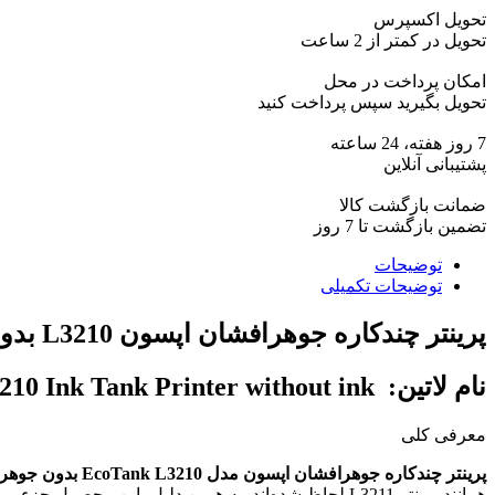
تحویل اکسپرس
تحویل در کمتر از 2 ساعت
امکان پرداخت در محل
تحویل بگیرید سپس پرداخت کنید
7 روز هفته، 24 ساعته
پشتیبانی آنلاین
ضمانت بازگشت کالا
تضمین بازگشت تا 7 روز
توضیحات
توضیحات تکمیلی
پرینتر چندکاره جوهرافشان اپسون L3210 بدون جوهر
نام لاتین: Epson L3210 Ink Tank Printer without ink
معرفی کلی
پرینتر چندکاره جوهرافشان اپسون مدل EcoTank L3210 بدون جوهر
همانند پرینتر L3211 لحاظ شده‌اند. به همین دلیل، این محصول جزء پرینترهای محبوب و پرکاربرد عکاسان و کاربران حرفه‌ای شناخته‌شده است.