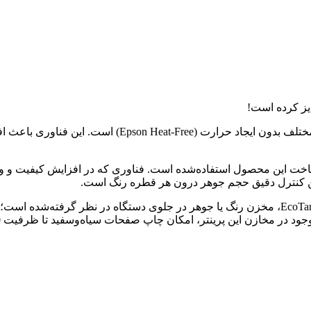
یکی از فناوری‌های مدرن و جذاب این دستگاه، قابلیت چاپ 
ناوری، از تکنولوژی دیگری به نام (Micro Piezo) نیز در ساخت این محصول استفاده‌شده است. فناوری 
ن کنترل دقیق حجم جوهر درون هر قطره رنگ است.
لازم به ذکر است که در طراحی پرینتر چندکاره اپسون مدل EcoTank L3210، مخزن رنگ یا جوهر در ج
کان چاپ صفحات سیاه‌وسفید تا ظرفیت 4500 برگ و صفحات رنگی تا ظرفیت 7500 برگ را نیز خواهند داشت.