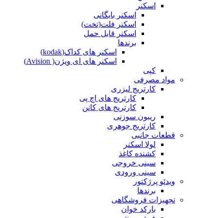
اسکنر
اسکنر بایگانی
اسکنر فلت(تخت)
اسکنر قابل حمل
برندها
اسکنر های کداک(kodak)
اسکنر های ای ویژن( Avision)
کپی
مواد مصرفی
کارتریج لیزری
کارتریج های اچ پی
کارتریج های کانن
ریبون سوزنی
کارتریج جوهری
قطعات جانبی
لولا اسکنر
کشنده کاغذ
سینی خروجی
سینی ورودی
ویدئو پرژکتور
برندها
تجهیزات فروشگاهی
بارکد خوان