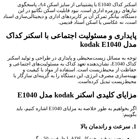
اسکنر کداک E1040 با پشتیبانی از سایز اسکن A4، پاسخگوی
نیازهای روزمره اداری است. نبود قابلیت اسکن نگاتیو در این
دستگاه، بیانگر تمرکز آن بر کاربردهای اداری و دیجیتالی‌سازی اسناد
است، نه عکاسی یا اسکن اسناد قدیمی.
پایداری و مسئولیت اجتماعی با اسکنر کداک
مدل kodak E1040
توجه به مسائل زیست‌محیطی و پایداری در طراحی و تولید اسکنر
کداک E1040، نشان‌دهنده تعهد کداک به مسئولیت‌های اجتماعی و
حفاظت از محیط‌زیست است. استفاده از مواد با کیفیت و
بهینه‌سازی مصرف انرژی، این دستگاه را به گزینه‌ای سازگار با
محیط‌زیست تبدیل کرده‌است.
مزایای کلیدی اسکنر kodak مدل E1040
اگر بخواهیم به طور خلاصه به مزایای E1040 اشاره کنیم، باید
بگوییم:
1. سرعت و راندمان بالا
مجهز به فیدر خودکار ADF با ظرفیت 50 برگ