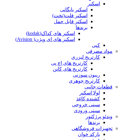
اسکنر
اسکنر بایگانی
اسکنر فلت(تخت)
اسکنر قابل حمل
برندها
اسکنر های کداک(kodak)
اسکنر های ای ویژن( Avision)
کپی
مواد مصرفی
کارتریج لیزری
کارتریج های اچ پی
کارتریج های کانن
ریبون سوزنی
کارتریج جوهری
قطعات جانبی
لولا اسکنر
کشنده کاغذ
سینی خروجی
سینی ورودی
ویدئو پرژکتور
برندها
تجهیزات فروشگاهی
بارکد خوان