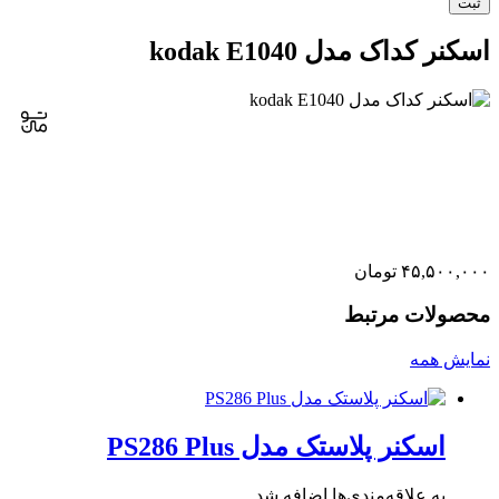
اسکنر کداک مدل kodak E1040
۴۵,۵۰۰,۰۰۰
تومان
محصولات مرتبط
نمایش همه
اسکنر پلاستک مدل PS286 Plus
به علاقه‌مندی‌ها اضافه شد.