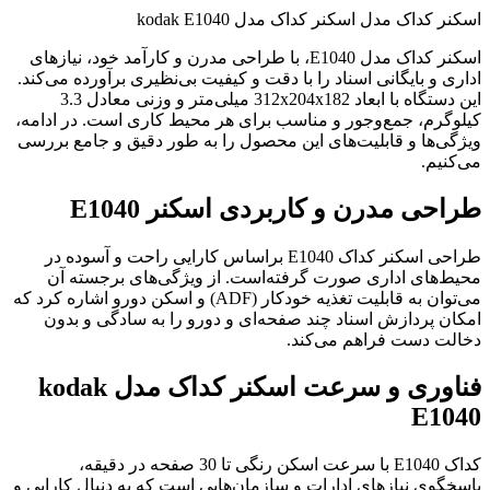
اسکنر کداک مدل اسکنر کداک مدل kodak E1040
اسکنر کداک مدل E1040، با طراحی مدرن و کارآمد خود، نیازهای
اداری و بایگانی اسناد را با دقت و کیفیت بی‌نظیری برآورده می‌کند.
این دستگاه با ابعاد 312x204x182 میلی‌متر و وزنی معادل 3.3
کیلوگرم، جمع‌و‌جور و مناسب برای هر محیط کاری است. در ادامه،
ویژگی‌ها و قابلیت‌های این محصول را به طور دقیق و جامع بررسی
می‌کنیم.
طراحی مدرن و کاربردی اسکنر E1040
طراحی اسکنر کداک E1040 براساس کارایی راحت و آسوده در
محیط‌های اداری صورت گرفته‌است. از ویژگی‌های برجسته آن
می‌توان به قابلیت تغذیه خودکار (ADF) و اسکن دورو اشاره کرد که
امکان پردازش اسناد چند صفحه‌ای و دورو را به سادگی و بدون
دخالت دست فراهم می‌کند.
فناوری و سرعت اسکنر کداک مدل kodak
E1040
کداک E1040 با سرعت اسکن رنگی تا 30 صفحه در دقیقه،
پاسخگوی نیازهای ادارات و سازمان‌هایی است که به دنبال کارایی و